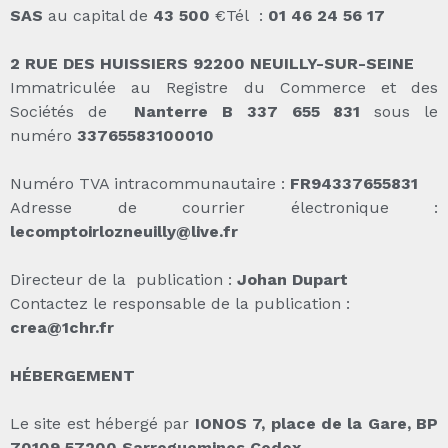
SAS
au capital de
43 500
€Tél :
01 46 24 56 17
2 RUE DES HUISSIERS
92200 NEUILLY-SUR-SEINE
Immatriculée au Registre du Commerce et des
Sociétés de
Nanterre B 337 655 831
sous le
numéro
33765583100010
Numéro TVA intracommunautaire :
FR94337655831
Adresse de courrier électronique :
lecomptoirlozneuilly@live.fr
Directeur de la publication :
Johan Dupart
Contactez le responsable de la publication :
crea@1chr.fr
HÉBERGEMENT
Le site est hébergé par
IONOS 7, place de la Gare, BP
70109 57200 Sarreguemines Cedex