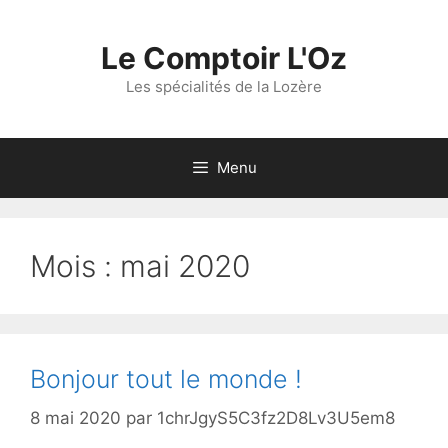
Aller
au
Le Comptoir L'Oz
contenu
Les spécialités de la Lozère
Menu
Mois :
mai 2020
Bonjour tout le monde !
8 mai 2020
par
1chrJgyS5C3fz2D8Lv3U5em8